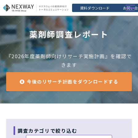
資料ダウンロード
お問い合
アスヤク
薬剤師調査レポート
選ばれる理由
薬剤師調査レポート
『2026年度薬剤師向けリサーチ実施計画』を確認で
セミナー
きます
薬剤師の方はこちら
今後のリサーチ計画をダウンロードする
調査カテゴリで絞り込む